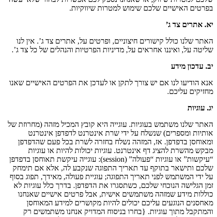
בפרטים האישיים שלכם שימוש למטרות שיווקיות.
יא. אתרים צד ג’
האתר שלנו כולל קישורים חיצוניים, ופרטים על, אתרים צד ג’. אין לנו
שליטה על, ואיננו אחראים על, מדיניות הפרטיות והנהלים של כל צד ג’.
יב. עדכון מידע
אנא הודיעו לנו אם יש צורך לתקן או לעדכן את הפרטים האישיים שאנו
מחזיקים עליכם.
יג. עוגיות
האתר שלנו משתמש בעוגיות. עוגייה היא קובץ המכיל מזהה (מחרוזת של
אותיות ומספרים) שנשלח על ידי שרת אינטרנט לדפדפן אינטרנט
ומאוחסן בדפדפן. אז, המזהה נשלח בחזרה לשרת בכל פעם שהדפדפן
מבקש מהשרת להציג דף אינטרנט. עוגיות יכולות להיות או עוגיות
“עיקשות” או עוגיות “פעולה” (session): עוגייה עיקשת תאוחסן בדפדפן
שלכם ותישאר בתוקף עד תאריך התפוגה שנקבע לה, אלא אם תימחק
על ידי המשתמש לפני תאריך התפוגה; עוגיית פעולה, מאידך, תפוג בסוף
זמן הגלישה הנוכחי שלכם, כשתסגרו את הדפדפן. בדרך כלל עוגיות לא
כוללות מידע שמזהה משתמשים אישית, אבל פרטים אישיים שאנחנו
מאחסנים הנוגעים עליכם יכולים להיות מקושרים למידע המאוחסן
והמתקבל מתוך עוגיות. {בחרו בניסוח המדויק אנחנו משתמשים רק