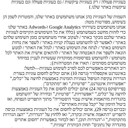
בעוגיות פעולה / רק בעוגיות עיקשות / גם בעוגיות פעולה וגם בעוגיות
עיקשות באתר שלנו.}
השמות של העוגיות בהן אנחנו משתמשים באתר שלנו, והמטרות לשמן הן
בשימוש, מפורטות מטה:
אנחנו משתמשים בשירותי Google Analytics ו-Adwords באתר שלנו
כדי לזהות מחשב כשמשתמש {כללו את כל השימושים הקיימים לעוגיות
באתר שלכם מבקר באתר / לעקוב אחרי משתמשים בזמן השימוש שלהם
באתר / לאפשר לנו להשתמש בעגלת קניות באתר / לשפר את נוחות
השימוש באתר / לנתח את השימוש באתר / לנהל את האתר / למנוע
הונאה ולשפר את האבטחה של האתר / להתאים אישית את האתר לכל
משתמש / להשתמש בפרסומות ממוקדות שעשויות לעניין במיוחד
משתמשים מסוימים / תארו את המטרה/ות};
רוב האתרים מאפשרים לכם לסרב לשימוש בעוגיות—למשל:
באינטרנט אקספלורר (גרסה 10) אתם יכולים לחסום עוגיות בעזרת
הגדרות עקיפת הטיפול בעוגיות הזמינות באמצעות לחיצה על “כלים,”
“אפשרויות אינטרנט,” “פרטיות,” ואז “מתקדם”;
בפיירפוקס (גרסה 24) אתם יכולים לחסום את כל העוגיות באמצעות
לחיצה על “כלים,” “אפשרויות,” “פרטיות,” ובחירה של “השתמש
בהגדרות מותאמות אישית עבור היסטוריה” מתוך התפריט הנפתח, ואז
ביטול הזימון של “קבל עוגיות מאתרים”;
ובכרום (גרסה 29), אתם יכולים לחסום את כל העוגיות באמצעות כניסה
לתפריט “התאמה אישית ובקרה,” ואז ללחוץ על “הגדרות,” “הצג הגדרות
מתקדמות,” ו-“הגדרות תוכן,” ואז לבחור באפשרות “חסום אתרים
מהגדרה של נתונים” תחת הכותרת “עוגיות.”