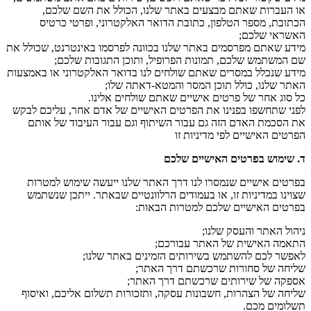
או העברות שאתם מבצעים באתר שלנו, הכולל את השם שלכם,
הכתובת, מספר הטלפון, כתובת הדואר האלקטרוני, ופרטי כרטיס
האשראי שלכם;
מידע שאתם מפרסמים באתר שלנו בכוונה לפרסמו באינטרנט, שכולל את
שם המשתמש שלכם, תמונות הפרופיל, ותוכן התגובות שלכם;
מידע שנכלל במסרים שאתם שולחים לנו בדואר האלקטרוני או באמצעות
האתר שלנו, כולל תוכן המסר והמטא-דאתה שלו;
כל סוג אחר של פרטים אישיים שאתם שולחים אלינו.
לפני שתחשפו בפנינו את הפרטים האישיים של אדם אחר, עליכם לבקש
את הסכמת האדם הזה גם עבור השיתוף וגם עבור העיבוד של אותם
הפרטים האישיים לפי מדיניות זו
ד. שימוש בפרטים האישיים שלכם
בפרטים אישיים שנמסרו לנו דרך האתר שלנו ייעשה שימוש למטרות
שצוינו במדיניות זו, או בעמודים הרלוונטיים שבאתר. ייתכן שנשתמש
בפרטים האישיים שלכם למטרות הבאות:
ניהול האתר והעסק שלנו;
התאמה האישית של האתר עבורכם;
לאפשר לכם להשתמש בשירותים הזמינים באתר שלנו;
שליחה של סחורות שרכשתם דרך האתר;
אספקה של שירותים שרכשתם דרך האתר;
שליחה של הצהרות, חשבונות עסקה, ותזכורות תשלום אליכם, ואיסוף
תשלומים מכם.