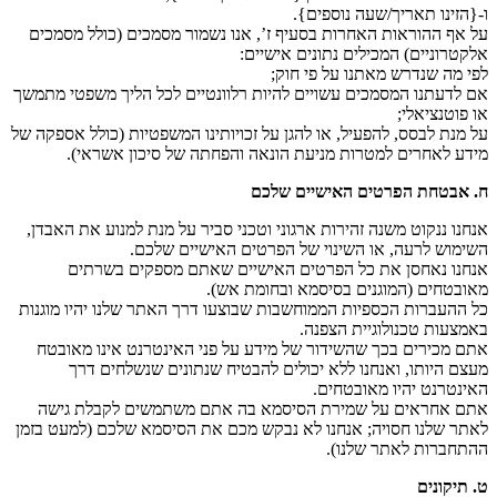
ו-{הזינו תאריך/שעה נוספים}.
על אף ההוראות האחרות בסעיף ז’, אנו נשמור מסמכים (כולל מסמכים
אלקטרוניים) המכילים נתונים אישיים:
לפי מה שנדרש מאתנו על פי חוק;
אם לדעתנו המסמכים עשויים להיות רלוונטיים לכל הליך משפטי מתמשך
או פוטנציאלי;
על מנת לבסס, להפעיל, או להגן על זכויותינו המשפטיות (כולל אספקה של
מידע לאחרים למטרות מניעת הונאה והפחתה של סיכון אשראי).
ח. אבטחת הפרטים האישיים שלכם
אנחנו ננקוט משנה זהירות ארגוני וטכני סביר על מנת למנוע את האבדן,
השימוש לרעה, או השינוי של הפרטים האישיים שלכם.
אנחנו נאחסן את כל הפרטים האישיים שאתם מספקים בשרתים
מאובטחים (המוגנים בסיסמא ובחומת אש).
כל ההעברות הכספיות הממוחשבות שבוצעו דרך האתר שלנו יהיו מוגנות
באמצעות טכנולוגיית הצפנה.
אתם מכירים בכך שהשידור של מידע על פני האינטרנט אינו מאובטח
מעצם היותו, ואנחנו ללא יכולים להבטיח שנתונים שנשלחים דרך
האינטרנט יהיו מאובטחים.
אתם אחראים על שמירת הסיסמא בה אתם משתמשים לקבלת גישה
לאתר שלנו חסויה; אנחנו לא נבקש מכם את הסיסמא שלכם (למעט בזמן
ההתחברות לאתר שלנו).
ט. תיקונים