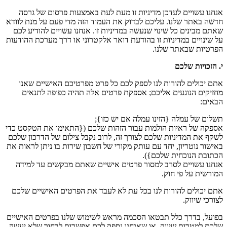
אנחנו עשויים לעדכן מדיניות זו מעת לעת באמצעות פרסום של גרסה
חדשה באתר שלנו. עליכם לבדוק את העמוד הזה מדי פעם על מנת לוודא
שאתם מבינים כל שינוי שנעשה במדיניות זו. אנחנו עשויים להודיע לכם
על שינויים במדיניות זו בהודעת דואר אלקטרוני או דרך מערכת ההודעות
הפרטיות שבאתר שלנו.
י. הזכויות שלכם
אתם יכולים להורות לנו לספק לכם כל פרט מפרטיכם האישיים שאנו
מחזיקים הנוגעים אליכם; אספקת פרטים אלה תהיה כפופה לתנאים
הבאים:
תשלום של עמלה {הזינו עמלה אם יש כזו};
אספקה של ראיות הולמות עבור הזהות שלכם ({התאימו את הטקסט כדי
לשקף את המדיניות שלכם לצורך זה, לרוב נקבל צילום של הדרכון שלכם
באישור נוטריון, יחד עם עותק מקורי של חשבון שירות בו ניתן לראות את
הכתובת הנוכחית שלכם}).
אנחנו עשויים לסרב למסור פרטים אישיים שאתם מבקשים עד למידה
המורשית על פי חוק.
אתם יכולים להורות לנו בכל עת לא לעבד את הפרטים האישיים שלכם
לצורכי שיווק.
בפועל, בדרך כלל תבטאו הסכמה מראש לשימוש שלנו בפרטים האישיים
שלכם למטרות שיווק, או שאנחנו נספק לכם אפשרות לבחור שלא יעשה