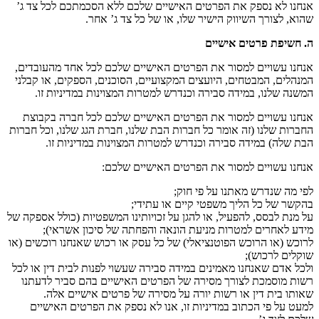
אנחנו לא נספק את הפרטים האישיים שלכם ללא הסכמתכם לכל צד ג’
שהוא, לצורך השיווק הישיר שלו, או של כל צד ג’ אחר.
ה. חשיפת פרטים אישיים
אנחנו עשויים למסור את הפרטים האישיים שלכם לכל אחד מהעובדים,
המנהלים, המבטחים, היועצים המקצועיים, הסוכנים, הספקים, או קבלני
המשנה שלנו, במידה סבירה וכנדרש למטרות המצוינות במדיניות זו.
אנחנו עשויים למסור את הפרטים האישיים שלכם לכל חברה בקבוצת
החברות שלנו (זה אומר כל חברות הבת שלנו, חברת הגג שלנו, וכל חברות
הבת שלה) במידה סבירה וכנדרש למטרות המצוינות במדיניות זו.
אנחנו עשויים למסור את הפרטים האישיים שלכם:
לפי מה שנדרש מאתנו על פי חוק;
בהקשר של כל הליך משפטי קיים או עתידי;
על מנת לבסס, להפעיל, או להגן על זכויותינו המשפטיות (כולל אספקה של
מידע לאחרים למטרות מניעת הונאה והפחתה של סיכון אשראי);
לרוכש (או הרוכש הפוטנציאלי) של כל עסק או רכוש שאנחנו רוכשים (או
שוקלים לרכוש);
ולכל אדם שאנחנו מאמינים במידה סבירה שעשוי לפנות לבית דין או לכל
רשות מוסמכת לצורך מסירה של הפרטים האישיים בהם סביר לדעתנו
שאותו בית דין או רשות יורה על מסירה של פרטים אישיים אלה.
למעט על פי הכתוב במדיניות זו, אנו לא נספק את הפרטים האישיים