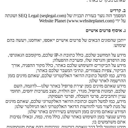
שאתם מבקרים באתר.
ב. קרדיט
המסמך הזה נוצר בעזרת תבנית של SEQ Legal (seqlegal.com) ושונתה
על ידי Website Planet (www.websiteplanet.com)
ג. איסוף פרטים אישיים
ייתכן שהסוגים הבאים של פרטים אישיים ייאספו, יאוחסנו, ויעשה בהם
שימוש:
מידע על המחשב שלכם, כולל כתובת ה-IP שלכם, מיקומכם הגאוגרפי,
סוג הדפדפן והגרסה שלו, ומערכת ההפעלה;
מידע על הביקורים והשימוש שלכם באתר, כולל מקור ההפניה, אורך
הביקור, צפיות בעמודים, ונתיבי המעבר שלכם באתר;
מידע, כמו למשל כתובת הדואר האלקטרוני שלכם, שאתם מזינים בזמן
ההרשמה לאתר שלנו;
מידע שאתם מזינים בזמן יצירת פרופיל באתר שלנו—לדוגמה, השם
שלכם, תמונות פרופיל, מגדר, יום הולדת, מצב מערכות יחסים, תחומי
עניין ותחביבים, פרטי השכלה, ופרטי תעסוקה;
מידע, כמו למשל השם וכתובת הדואר האלקטרוני שלכם, שאתם מזינים
על מנת ליצור מנוי להודעות הדואר האלקטרוני ו/או הניוזלטר שלנו;
המידע שאתם מזינים בזמן השימוש בשירותים באתר שלנו;
מידע שנוצר בזמן השימוש באתר שלנו, כולל מתי, כמה, ובאילו נסיבות
אתם משתמשים בו;
מידע שקשור לכל דבר שאתם רוכשים, שירותים בהם אתם משתמשים,