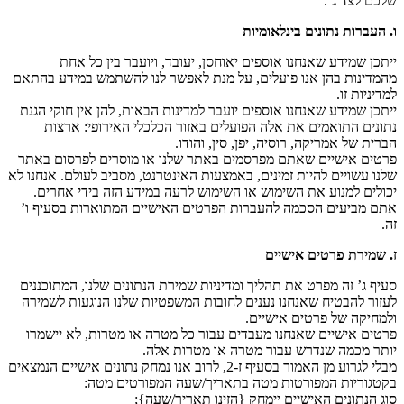
שלכם לצד ג’.
ו. העברות נתונים בינלאומיות
ייתכן שמידע שאנחנו אוספים יאוחסן, יעובד, ויועבר בין כל אחת
מהמדינות בהן אנו פועלים, על מנת לאפשר לנו להשתמש במידע בהתאם
למדיניות זו.
ייתכן שמידע שאנחנו אוספים יועבר למדינות הבאות, להן אין חוקי הגנת
נתונים התואמים את אלה הפועלים באזור הכלכלי האירופי: ארצות
הברית של אמריקה, רוסיה, יפן, סין, והודו.
פרטים אישיים שאתם מפרסמים באתר שלנו או מוסרים לפרסום באתר
שלנו עשויים להיות זמינים, באמצעות האינטרנט, מסביב לעולם. אנחנו לא
יכולים למנוע את השימוש או השימוש לרעה במידע הזה בידי אחרים.
אתם מביעים הסכמה להעברות הפרטים האישיים המתוארות בסעיף ו’
זה.
ז. שמירת פרטים אישיים
סעיף ג’ זה מפרט את תהליך ומדיניות שמירת הנתונים שלנו, המתוכננים
לעזור להבטיח שאנחנו נענים לחובות המשפטיות שלנו הנוגעות לשמירה
ולמחיקה של פרטים אישיים.
פרטים אישיים שאנחנו מעבדים עבור כל מטרה או מטרות, לא יישמרו
יותר מכמה שנדרש עבור מטרה או מטרות אלה.
מבלי לגרוע מן האמור בסעיף ז-2, לרוב אנו נמחק נתונים אישיים הנמצאים
בקטגוריות המפורטות מטה בתאריך/שעה המפורטים מטה:
סוג הנתונים האישיים יימחק {הזינו תאריך/שעה};