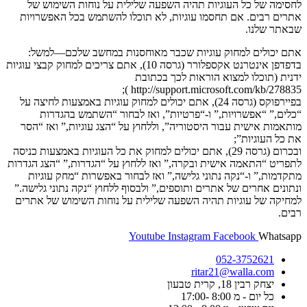
לחסימה של כל העוגיות תהיה השפעה שלילית על נוחות השימוש של
אתרים רבים. אם תחסמו עוגיות, לא תוכלו להשתמש בכל האפשרויות
שבאתר שלנו.
אתם יכולים למחוק עוגיות שכבר מאוחסנות במחשב שלכם—למשל:
בדפדפן אינטרנט אקספלורר (גרסה 10), אתם צריכים למחוק קבצי עוגיות
ידנית (תוכלו למצוא הוראות לכך בכתובת
http://support.microsoft.com/kb/278835 );
בפיירפוקס (גרסה 24), אתם יכולים למחוק עוגיות באמצעות לחיצה על
“כלים,” “אפשרויות,” ו-“פרטיות”, ואז לבחור “השתמש בהגדרות
מותאמות אישית עבור היסטוריה”, וללחוץ על “הצג עוגיות,” ואז “הסר
את כל העוגיות”;
ובכרום (גרסה 29), אתם יכולים למחוק את כל העוגיות באמצעות כניסה
לתפריט “התאמה אישית ובקרה,” ואז ללחוץ על “הגדרות,” “הצג הגדרות
מתקדמות,” ו-“נקה נתוני גלישה,” ואז לבחור באפשרות “מחק עוגיות
ונתונים אחרים של אתרים ותוספים,” ולבסוף ללחוץ “נקה נתוני גלישה.”
למחיקה של עוגיות תהיה השפעה שלילית על נוחות השימוש של אתרים
רבים.
Youtube
Instagram
Facebook
Whatsapp
052-3752621
ritar21@walla.com
יצחק רבין 18, קרית טבעון
כל יום - מ 8:00 -17:00