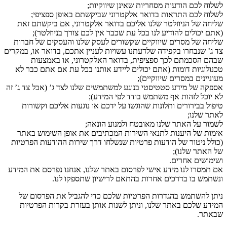
לשלוח לכם הודעות מסחריות שאינן שיווקיות;
לשלוח לכם התראות בדואר אלקטרוני שביקשתם באופן ספציפי;
שליחה של הניוזלטר שלנו אליכם בדואר אלקטרוני, אם ביקשתם זאת
(אתם יכולים להודיע לנו בכל עת שכבר אין לכם צורך בניוזלטר);
שליחה של מסרים שיווקיים שקשורים לעסק שלנו והעסקים של חברות
צד ג’ שנבחרו בקפידה שלדעתנו עשויות לעניין אתכם, בדואר או, במקרים
שבהם הסכמתם לכך ספציפית, בדואר האלקטרוני, או באמצעות
טכנולוגיות דומות (אתם יכולים ליידע אותנו בכל עת אם אתם כבר לא
מעוניינים במסרים שיווקיים);
אספקה של מידע סטטיסטי בנוגע למשתמשים שלנו לצד ג’ (אבל צד ג’ זה
לא יוכל לזהות אף משתמש בודד לפי המידע);
טיפול בבירורים ותלונות שהוגשו על ידכם או נוגעות אליכם וקשורות
לאתר שלנו;
לשמור על האתר שלנו מאובטח ולמנוע הונאה;
אימות של היענות לתנאי השירות המכתיבים את אופן השימוש באתר
(כולל ניטור של הודעות פרטיות שנשלחו דרך שירות ההודעות הפרטיות
של האתר שלנו);
ושימושים אחרים.
אם תמסרו לנו מידע אישי לפרסום באתר שלנו, אנחנו נפרסם את המידע
ונשתמש בו בדרכים אחרות בהתאם לרישיון שתספקו לנו.
ניתן להשתמש בהגדרות הפרטיות שלכם כדי להגביל את הפרסום של
המידע שלכם באתר שלנו, וניתן לשנות אותן בעזרת בקרות הפרטיות
שבאתר.